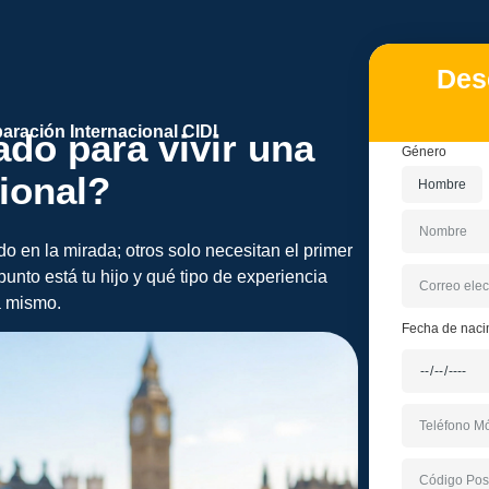
Desc
aración Internacional CIDI
ado para vivir una
Género
cional?
Hombre
o en la mirada; otros solo necesitan el primer
unto está tu hijo y qué tipo de experiencia
a mismo.
Fecha de naci