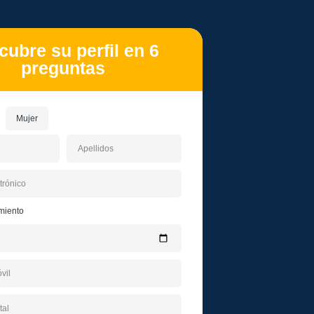
ubre su perfil en 6
preguntas
Mujer
miento