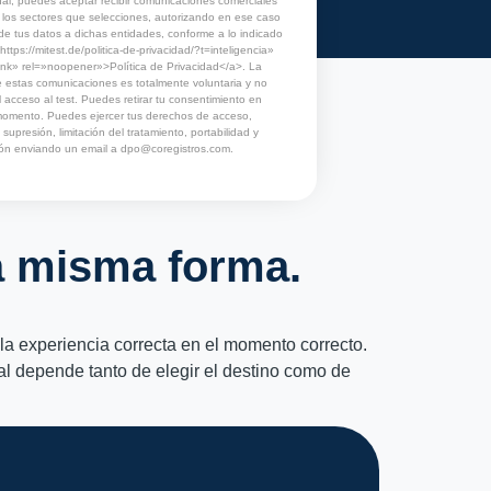
al, puedes aceptar recibir comunicaciones comerciales
los sectores que selecciones, autorizando en ese caso
de tus datos a dichas entidades, conforme a lo indicado
https://mitest.de/politica-de-privacidad/?t=inteligencia»
nk» rel=»noopener»>Política de Privacidad</a>. La
 estas comunicaciones es totalmente voluntaria y no
 acceso al test. Puedes retirar tu consentimiento en
momento. Puedes ejercer tus derechos de acceso,
, supresión, limitación del tratamiento, portabilidad y
ión enviando un email a
dpo@coregistros.com
.
la misma forma.
la experiencia correcta en el momento correcto.
l depende tanto de elegir el destino como de