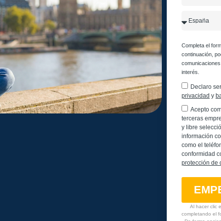
Completa el form
continuación, po
comunicaciones 
interés.
Declaro se
privacidad
y
b
Acepto com
terceras empre
y libre selecci
información co
como el teléfo
conformidad co
protección de 
EMPE
Al hacer clic
completando el f