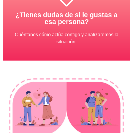
¿Tienes dudas de si le gustas a
esa persona?
Cuéntanos cómo actúa contigo y analizaremos la
situación.
Somos profesionales,
discretos y honestos.
¡Te diremos la verdad!
Haz clic aquí