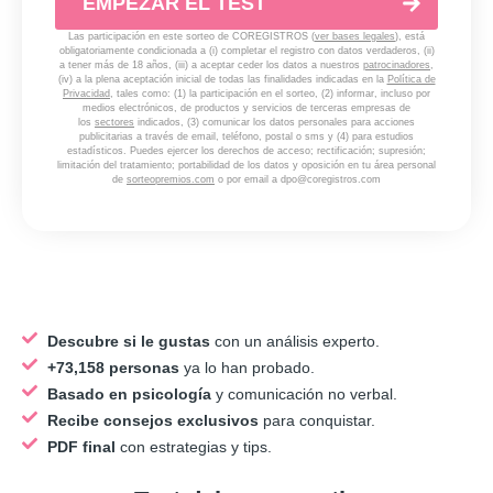
EMPEZAR EL TEST
Las participación en este sorteo de COREGISTROS (
ver bases legales
), está
obligatoriamente condicionada a (i) completar el registro con datos verdaderos, (ii)
a tener más de 18 años, (iii) a aceptar ceder los datos a nuestros
patrocinadores
,
(iv) a la plena aceptación inicial de todas las finalidades indicadas en la
Política de
Privacidad
, tales como: (1) la participación en el sorteo, (2) informar, incluso por
medios electrónicos, de productos y servicios de terceras empresas de
los
sectores
indicados, (3) comunicar los datos personales para acciones
publicitarias a través de email, teléfono, postal o sms y (4) para estudios
estadísticos. Puedes ejercer los derechos de acceso; rectificación; supresión;
limitación del tratamiento; portabilidad de los datos y oposición en tu área personal
de
sorteopremios.com
o por email a
dpo@coregistros.com
Descubre si le gustas
con un análisis experto.
+73,158 personas
ya lo han probado.
Basado en psicología
y comunicación no verbal.
Recibe consejos exclusivos
para conquistar.
PDF final
con estrategias y tips.