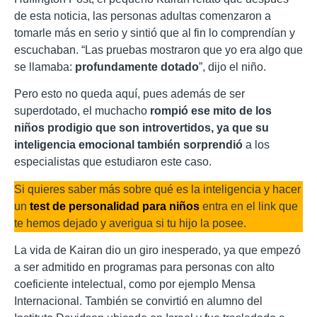
de esta noticia, las personas adultas comenzaron a
tomarle más en serio y sintió que al fin lo comprendían y
escuchaban. “Las pruebas mostraron que yo era algo que
se llamaba:
profundamente dotado
”, dijo el niño.
Pero esto no queda aquí, pues además de ser
superdotado, el muchacho
rompió ese mito de los
niños prodigio que son introvertidos, ya que su
inteligencia emocional también sorprendió
a los
especialistas que estudiaron este caso.
Si quieres saber más sobre qué es la inteligencia y hacer
un
test de personalidad para niños
entra en el link que
te hemos dejado y averigua si tu hijo la posee.
La vida de Kairan dio un giro inesperado, ya que empezó
a ser admitido en programas para personas con alto
coeficiente intelectual, como por ejemplo Mensa
Internacional. También se convirtió en alumno del