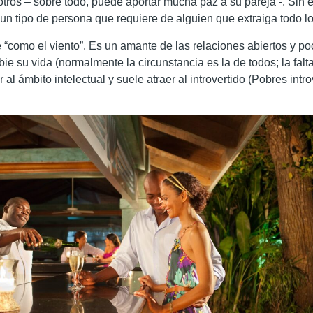
tros – sobre todo, puede aportar mucha paz a su pareja -. Sin e
 un tipo de persona que requiere de alguien que extraiga todo l
 “como el viento”. Es un amante de las relaciones abiertos y 
 su vida (normalmente la circunstancia es la de todos; la falta 
 al ámbito intelectual y suele atraer al introvertido (Pobres int