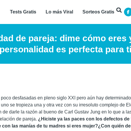
Tests Gratis
Lo más Viral
Sorteos Gratis
dad de pareja: dime cómo eres y
personalidad es perfecta para t
 un poco desfasadas en pleno siglo XXI pero aún hay determinad
a uno se tropieza una y otra vez con su irresoluto complejo de
n de darle la razón al bueno de Carl Gustav Jung en lo que a la
relación de pareja.
¿Hiciste ya las paces con los defectos de
te con las manías de tu madres si eres mujer?¿Con quién d