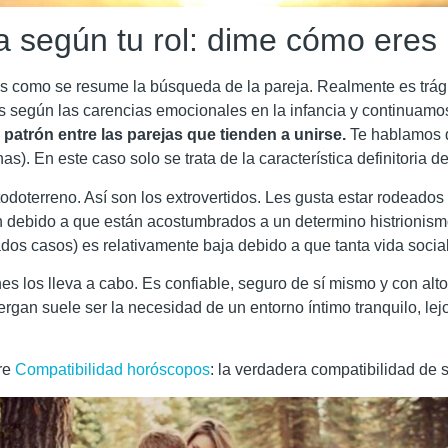
a según tu rol: dime cómo eres
 es como se resume la búsqueda de la pareja. Realmente es trág
 según las carencias emocionales en la infancia y continuamos
 patrón entre las parejas que tienden a unirse.
Te hablamos d
). En este caso solo se trata de la característica definitoria d
 y todoterreno. Así son los extrovertidos. Les gusta estar rodead
 debido a que están acostumbrados a un determino histrionismo
tados casos) es relativamente baja debido a que tanta vida soci
nes los lleva a cabo. Es confiable, seguro de sí mismo y con alt
rgan suele ser la necesidad de un entorno íntimo tranquilo, lej
bre
Compatibilidad horóscopos
: la verdadera compatibilidad de 