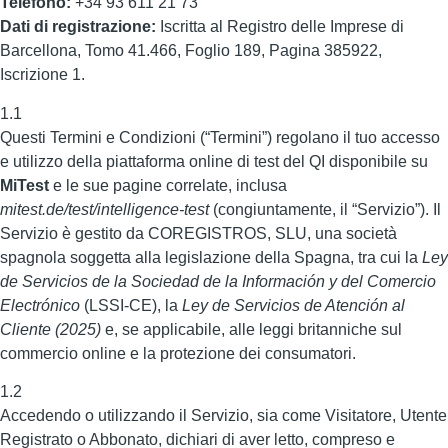
Telefono:
+34 93 611 21 73
Dati di registrazione:
Iscritta al Registro delle Imprese di
Barcellona, Tomo 41.466, Foglio 189, Pagina 385922,
Iscrizione 1.
1.1
Questi Termini e Condizioni (“Termini”) regolano il tuo accesso
e utilizzo della piattaforma online di test del QI disponibile su
MiTest
e le sue pagine correlate, inclusa
mitest.de/test/intelligence-test
(congiuntamente, il “Servizio”). Il
Servizio è gestito da COREGISTROS, SLU, una società
spagnola soggetta alla legislazione della Spagna, tra cui la
Ley
de Servicios de la Sociedad de la Información y del Comercio
Electrónico
(LSSI-CE), la
Ley de Servicios de Atención al
Cliente (2025)
e, se applicabile, alle leggi britanniche sul
commercio online e la protezione dei consumatori.
1.2
Accedendo o utilizzando il Servizio, sia come Visitatore, Utente
Registrato o Abbonato, dichiari di aver letto, compreso e