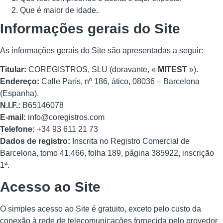
Que é maior de idade.
Informações gerais do Site
As informações gerais do Site são apresentadas a seguir:
Titular:
COREGISTROS, SLU (doravante, «
MITEST
»).
Endereço:
Calle París, nº 186, ático, 08036 – Barcelona
(Espanha).
N.I.F.:
B65146078
E-mail:
info@coregistros.com
Telefone:
+34 93 611 21 73
Dados de registro:
Inscrita no Registro Comercial de
Barcelona, tomo 41.466, folha 189, página 385922, inscrição
1ª.
Acesso ao Site
O simples acesso ao Site é gratuito, exceto pelo custo da
conexão à rede de telecomunicações fornecida pelo provedor